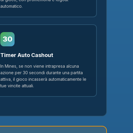
automatico.
30
Timer Auto Cashout
In Mines, se non viene intrapresa alcuna
azione per 30 secondi durante una partita
attiva, il gioco incasserà automaticamente le
tue vincite attuali.