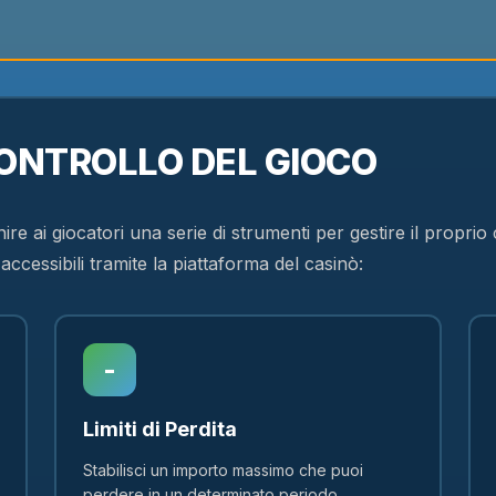
CONTROLLO DEL GIOCO
nire ai giocatori una serie di strumenti per gestire il propr
accessibili tramite la piattaforma del casinò:
-
Limiti di Perdita
Stabilisci un importo massimo che puoi
perdere in un determinato periodo.