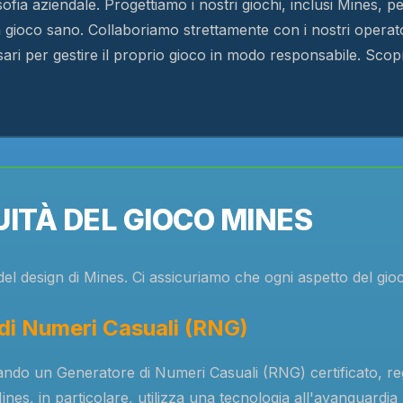
ofia aziendale. Progettiamo i nostri giochi, inclusi Mines, p
ioco sano. Collaboriamo strettamente con i nostri operator
ari per gestire il proprio gioco in modo responsabile. Scopr
ITÀ DEL GIOCO MINES
el design di Mines. Ci assicuriamo che ogni aspetto del gioco
 di Numeri Casuali (RNG)
zzando un Generatore di Numeri Casuali (RNG) certificato, r
Mines, in particolare, utilizza una tecnologia all'avanguardia 