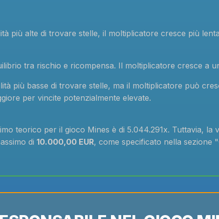
tà più alte di trovare stelle, il moltiplicatore cresce più len
librio tra rischio e ricompensa. Il moltiplicatore cresce a 
ità più basse di trovare stelle, ma il moltiplicatore può cr
giore per vincite potenzialmente elevate.
imo teorico per il gioco Mines è di 5.044.291x. Tuttavia, la
massimo di
10.000,00 EUR
, come specificato nella sezione 