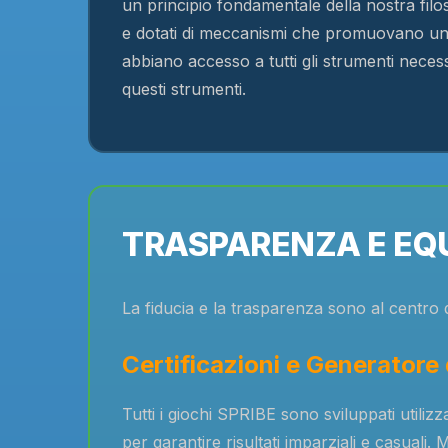
un principio fondamentale della nostra filos
e dotati di meccanismi che promuovano un g
abbiano accesso a tutti gli strumenti necess
questi strumenti.
TRASPARENZA E EQU
La fiducia e la trasparenza sono al centro d
Certificazioni e Generatore
Tutti i giochi SPRIBE sono sviluppati utili
per garantire risultati imparziali e casuali. 