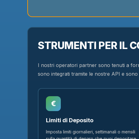
STRUMENTI PER IL 
I nostri operatori partner sono tenuti a for
sono integrati tramite le nostre API e sono 
€
Limiti di Deposito
Imposta limiti giornalieri, settimanali o mensili
sulla quantità di denaro che puoi depositare.