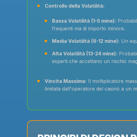
Controllo della Volatilità:
Bassa Volatilità (1-5 mine):
Probabili
frequenti ma di importo minore.
Media Volatilità (6-12 mine):
Un equi
Alta Volatilità (13-24 mine):
Probabil
esperti che accettano un rischio mag
Vincita Massima:
Il moltiplicatore mass
limitata dall'operatore del casinò a un 