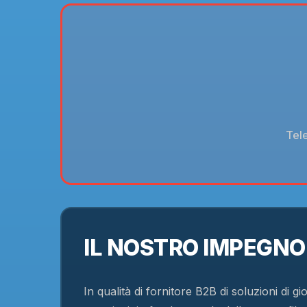
Tele
IL NOSTRO IMPEGNO
In qualità di fornitore B2B di soluzioni di g