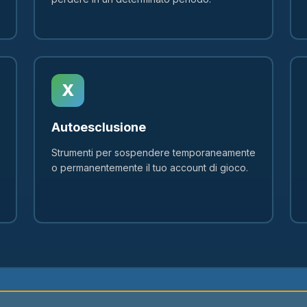
X
Autoesclusione
Strumenti per sospendere temporaneamente
o permanentemente il tuo account di gioco.