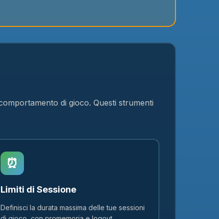
io comportamento di gioco. Questi strumenti
⏰
Limiti di Sessione
Definisci la durata massima delle tue sessioni
di gioco, con promemoria e logout