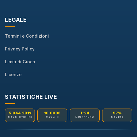
LEGALE
Termini e Condizioni
Privacy Policy
Limiti di Gioco
Licenze
STATISTICHE LIVE
5.044.291x
10.000€
1-24
97%
MAX MULTIPLIER
MAX WIN
MINE CONFIG
MAX RTP