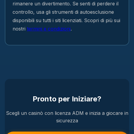
rimanere un divertimento. Se senti di perdere il
controllo, usa gli strumenti di autoesclusione
disponibili su tutti i siti licenziati. Scopri di più sui
nostri
termini e condizioni
.
Pronto per Iniziare?
Scegli un casinò con licenza ADM e inizia a giocare in
sicurezza