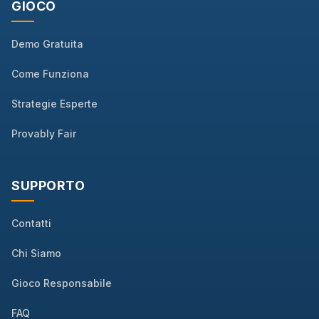
GIOCO
Demo Gratuita
Come Funziona
Strategie Esperte
Provably Fair
SUPPORTO
Contatti
Chi Siamo
Gioco Responsabile
FAQ