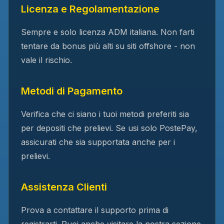
Licenza e Regolamentazione
Sempre e solo licenza ADM italiana. Non farti
tentare da bonus più alti su siti offshore - non
vale il rischio.
Metodi di Pagamento
Verifica che ci siano i tuoi metodi preferiti sia
per depositi che prelievi. Se usi solo PostePay,
assicurati che sia supportata anche per i
prelievi.
Assistenza Clienti
Prova a contattare il supporto prima di