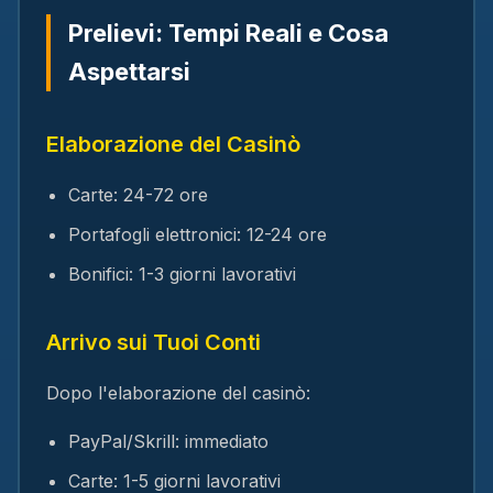
Prelievi: Tempi Reali e Cosa
Aspettarsi
Elaborazione del Casinò
Carte: 24-72 ore
Portafogli elettronici: 12-24 ore
Bonifici: 1-3 giorni lavorativi
Arrivo sui Tuoi Conti
Dopo l'elaborazione del casinò:
PayPal/Skrill: immediato
Carte: 1-5 giorni lavorativi