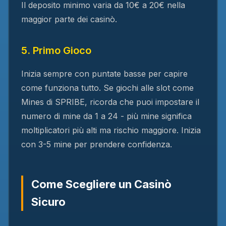
Il deposito minimo varia da 10€ a 20€ nella
maggior parte dei casinò.
5. Primo Gioco
Inizia sempre con puntate basse per capire
come funziona tutto. Se giochi alle slot come
Mines di SPRIBE, ricorda che puoi impostare il
numero di mine da 1 a 24 - più mine significa
moltiplicatori più alti ma rischio maggiore. Inizia
con 3-5 mine per prendere confidenza.
Come Scegliere un Casinò
Sicuro