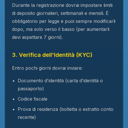
Durante la registrazione dovrai impostare limiti
di deposito giornalieri, settimanali e mensili. È
obbligatorio per legge e puoi sempre modificarli
dopo, ma solo verso il basso (per aumentarli
devi aspettare 7 giorni).
3. Verifica dell'Identità (KYC)
Entro pochi giorni dovrai inviare:
Documento d'identità (carta d'identità o
passaporto)
Codice fiscale
Prova di residenza (bolletta o estratto conto
recente)