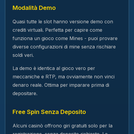
Modalità Demo
Quasi tutte le slot hanno versione demo con
crediti virtuali. Perfetta per capire come
funziona un gioco come Mines - puoi provare
diverse configurazioni di mine senza rischiare
soldi veri.
La demo è identica al gioco vero per
meccaniche e RTP, ma ovviamente non vinci
denaro reale. Ottima per imparare prima di
depositare.
Free Spin Senza Deposito
Alcuni casinò offrono giri gratuiti solo per la